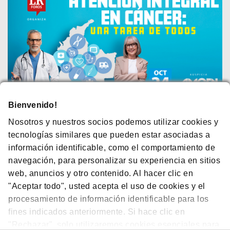
Bienvenido!
Acceso Equitativo a la Atención de Cáncer, un
Nosotros y nuestros socios podemos utilizar cookies y
Compromiso de Amgen
tecnologías similares que pueden estar asociadas a
Amgen tiene un compromiso con el acceso equitativo a la atención
información identificable, como el comportamiento de
integral de cáncer en Colombia, especialmente para los pacientes
navegación, para personalizar su experiencia en sitios
del régimen subsidiado, por eso contamos con la iniciativa IMPACTS
web, anuncios y otro contenido. Al hacer clic en
que consiste en contribuir para que cada vez más pacientes puedan
"Aceptar todo", usted acepta el uso de cookies y el
beneficiarse con medicamentos de última generación en todo el
procesamiento de información identificable para los
país.
fines indicados anteriormente. Si hace clic en
VER DOCUMENTO​
"Rechazar", solo utilizaremos cookies esenciales para