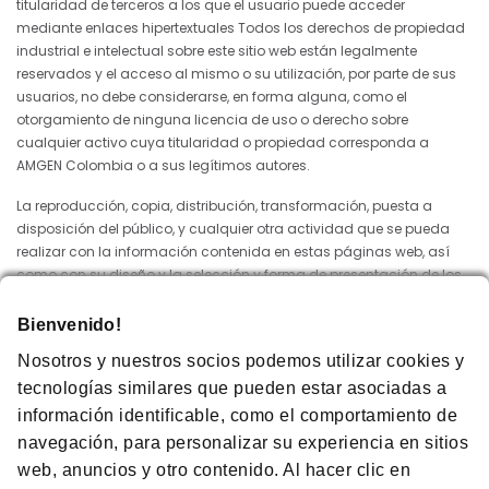
titularidad de terceros a los que el usuario puede acceder
mediante enlaces hipertextuales Todos los derechos de propiedad
industrial e intelectual sobre este sitio web están legalmente
reservados y el acceso al mismo o su utilización, por parte de sus
usuarios, no debe considerarse, en forma alguna, como el
otorgamiento de ninguna licencia de uso o derecho sobre
cualquier activo cuya titularidad o propiedad corresponda a
AMGEN Colombia o a sus legítimos autores.
La reproducción, copia, distribución, transformación, puesta a
disposición del público, y cualquier otra actividad que se pueda
realizar con la información contenida en estas páginas web, así
como con su diseño y la selección y forma de presentación de los
materiales incluidos en la misma cualquiera que fuera su finalidad
y el medio utilizado para ello, sin la autorización expresa de AMGEN
Bienvenido!
Colombia o de su legítimo autor quedan prohibidos.
Nosotros y nuestros socios podemos utilizar cookies y
El usuario del sitio web deberá abstenerse en todo caso de suprimir,
tecnologías similares que pueden estar asociadas a
alterar, eludir o manipular cualquier dispositivo de protección o
información identificable, como el comportamiento de
sistemas de seguridad que puedan estar instalados en la misma.
navegación, para personalizar su experiencia en sitios
Información sobre cookies
web, anuncios y otro contenido. Al hacer clic en