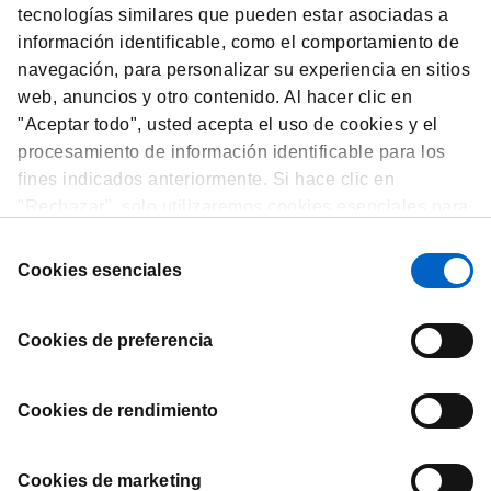
tecnologías similares que pueden estar asociadas a
Amgen Idea
información identificable, como el comportamiento de
navegación, para personalizar su experiencia en sitios
Nuestro programa para incentivar la
web, anuncios y otro contenido. Al hacer clic en
investigación clínica en Colombia
"Aceptar todo", usted acepta el uso de cookies y el
procesamiento de información identificable para los
fines indicados anteriormente. Si hace clic en
AMGEN IDEA
"Rechazar", solo utilizaremos cookies esenciales para
el funcionamiento del sitio web y no para optimizarlo ni
Selección
personalizarlo. En cualquier momento, puede ver,
Cookies esenciales
de
cambiar o retirar su consentimiento haciendo clic en
consentimiento
"Preferencias de Cookies" en el pie de página de cada
Cookies de preferencia
página.
Cookies de rendimiento
Contáctanos
Cookies de marketing
Términos y Condiciones